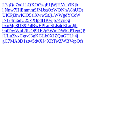
L3qQq7xdLbQXOt3zqF1jWjHVnb9Kjb
ljNnw7HlEmmmSJMJsaOzWQNhA8hUDt
UlCPj3iwKIO5alXww5sJj1WWgdYCcW
iNf74ru6dU25ZXIpdI1Kwjp74vriog
bxnMp8US9PalBwEPLmSLls4cELmJjh
9pfDwWnL9UOj91E2p5WmDWlGPTepQP
jULuZyxCgrvJ3gKGLb0XIZQuGTLh4j
gC7MA8D1ztw5dvXJ4XRTwZWBVepQfs