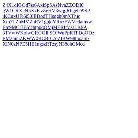
Z4X1dIGQd7zr6AxlSpSAsNvaZZQDI0
gW1CRXcN5XzKvZeHV3wqgRbgeiD9SP
iKCuxUFi6j50IEDodTHsqgh0mXThic
Xm7TZhMMZaRV1gpjoYRuzFWVcdamxw
Em9MCr7BYchtpndOMjMERIrVssLKkA
3TVwWKoiwGRGGIhSOIWuPpRTPDqODz
EM2mi5ZKWW0BCB0J7oZfBW98thoam7
XiN0zNPE5HE1ngszRTzsyN38ohGMcd