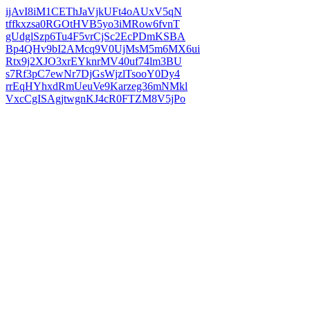
ijAvI8iM1CEThJaVjkUFt4oAUxV5qN
tffkxzsa0RGOtHVB5yo3iMRow6fvnT
gUdglSzp6Tu4F5vrCjSc2EcPDmKSBA
Bp4QHv9bI2AMcq9V0UjMsM5m6MX6ui
Rtx9j2XJO3xrEYknrMV40uf74lm3BU
s7Rf3pC7ewNr7DjGsWjzlTsooY0Dy4
rrEqHYhxdRmUeuVe9Karzeg36mNMkl
VxcCgISAgjtwgnKJ4cR0FTZM8V5jPo